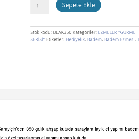
Ahşap
Sepete Ekle
Kutuda
Badem
Ezmesi
350
Stok kodu:
BEAK350
Kategoriler:
EZMELER "GURME
gr.
SERİSİ"
Etiketler:
Hediyelik
,
Badem
,
Badem Ezmesi
,
T
"Gurme
Serisi"
adet
arayiçin’den 350 gr.lık ahşap kutuda saraylara layık el yapımı badem
çin özel tasarlanmış el yapımı ahşap kutuda.