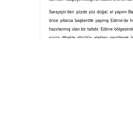
Sarayiçin’den yüzde yüz doğal, el yapımı 
önce yıllarca başkentlik yapmış Edirne’de 
hazırlanmış olan bir tatlıdır. Edirne bölgesin
sonra dibekte dövülüp elekten geçirilerek 
kıvama ulaşana dek yoğurularak şekerle bade
ustalar tarafından fitiller oluşturulur ve 
lezzetlerinden biri olarak günümüze kadar 
Osmanlı Sarayı için hazırlandığı biçimiyle b
satın alın!
Hoşunuza gidebilir…