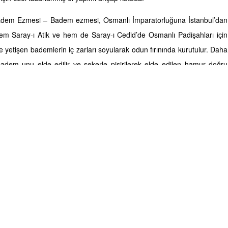
Badem Ezmesi – Badem ezmesi, Osmanlı İmparatorluğuna İstanbul’dan
hem Saray-ı Atik ve hem de Saray-ı Cedid’de Osmanlı Padişahları için
de yetişen bademlerin iç zarları soyularak odun fırınında kurutulur. Daha
badem unu elde edilir ve şekerle pişirilerek elde edilen hamur doğru
min birbirini iyice özümsemesi sağlanır. Daha sonra yine el emeği ile
belli büyüklüklerde kesilerek ambalajlanır. Osmanlı mutfağının rafine
gelmiş olan badem ezmesi tamamen el emeği, ustalık işi olarak tarihte
eğeninize sunulmaktadır.
Bu tarifsiz lezzeti deneyimlemek için hemen