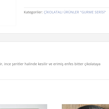
Kabuğu
Çubukları
Kategoriler:
ÇİKOLATALI ÜRÜNLER "GURME SERİSİ"
250gr
adet
r, ince şeritler halinde kesilir ve erimiş enfes bitter çikolataya