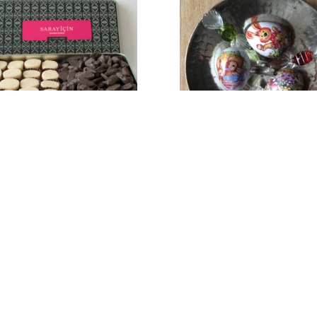
rışık Badem
Paskalya
mesi ve Badem
Yumurtası 3’lü
tırma Metal
₺
1.350,00
tu 450 gr.
urme Serisi”
800,00