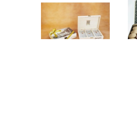
Özel Seri Ahşap
Ka
Kutuda Karışık
Ez
Badem Ezmesi ve
Ba
Badem Batırma
Ku
600 gr. “Gurme
“G
Serisi”
₺
4.