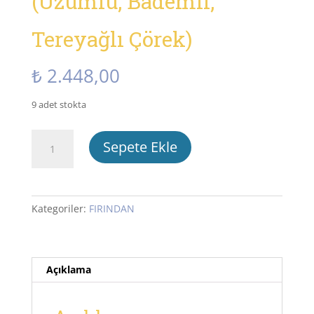
(Üzümlü, Bademli,
Tereyağlı Çörek)
₺
2.448,00
9 adet stokta
NOKUL-
Sepete Ekle
Bademli
(Üzümlü,
Bademli,
Tereyağlı
Kategoriler:
FIRINDAN
Çörek)
adet
Açıklama