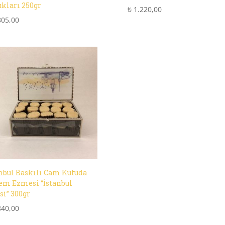
kları 250gr
₺
1.220,00
805,00
anbul Baskılı Cam Kutuda
em Ezmesi “İstanbul
si” 300gr
840,00