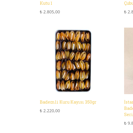
Kutu 1
Çubu
₺
2.805,00
₺
2.
Bademli Kuru Kayısı 350gr
İst
Bad
₺
2.220,00
Seri
₺
9.